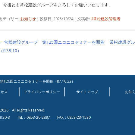
今後とも常松建設グループをよろしくお願いいたします。
カテゴリー:
お知らせ
| 投稿日:
2025/10/24
|
投稿者:
常松建設管理者
投稿ナビゲーション
←
常松建設グループ 第125回ニコニコセミナーを開催
常松建設グル
（R7.9.10）
126回ニコニコセミナーを開催（R7.10.22）
クセス
プライバシーポリシー
サイトマップ
お知
026 All Rights Reserved.
-3 TEL：0853-20-2897 FAX：0853-23-1530