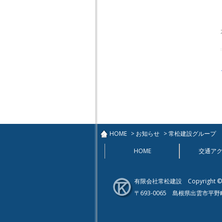
HOME
>
お知らせ
>
常松建設グループ 第
HOME
交通ア
有限会社常松建設
Copyright ©2
〒693-0065 島根県出雲市平野町20